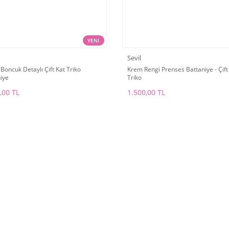
YENİ
Sevil
Boncuk Detaylı Çift Kat Triko
Krem Rengi Prenses Battaniye - Çift
iye
Triko
,00 TL
1.500,00 TL