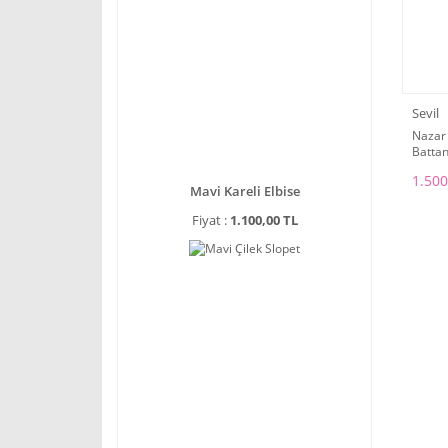
Sevil
Nazar 
Battan
1.500
Mavi Kareli Elbise
Fiyat :
1.100,00 TL