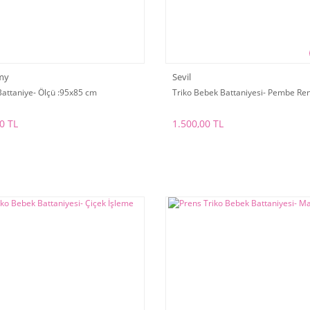
my
Sevil
Battaniye- Ölçü :95x85 cm
Triko Bebek Battaniyesi- Pembe Re
0 TL
1.500,00 TL