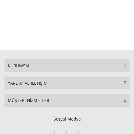
KURUMSAL
YARDIM VE İLETİŞİM
MÜŞTERİ HİZMETLERİ
Sosyal Medya