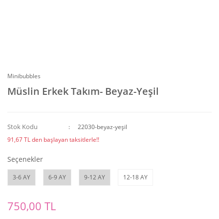
Minibubbles
Müslin Erkek Takım- Beyaz-Yeşil
Stok Kodu
22030-beyaz-yeşil
91,67 TL den başlayan taksitlerle!!
Seçenekler
3-6 AY
6-9 AY
9-12 AY
12-18 AY
750,00 TL