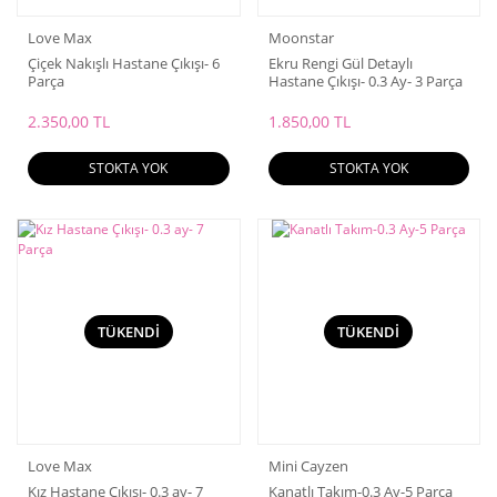
Love Max
Moonstar
Çiçek Nakışlı Hastane Çıkışı- 6
Ekru Rengi Gül Detaylı
Parça
Hastane Çıkışı- 0.3 Ay- 3 Parça
2.350,00 TL
1.850,00 TL
STOKTA YOK
STOKTA YOK
TÜKENDİ
TÜKENDİ
Love Max
Mini Cayzen
Kız Hastane Çıkışı- 0.3 ay- 7
Kanatlı Takım-0.3 Ay-5 Parça