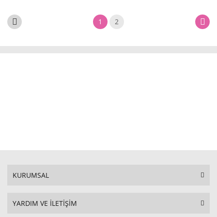
1
2
KURUMSAL
YARDIM VE İLETİŞİM