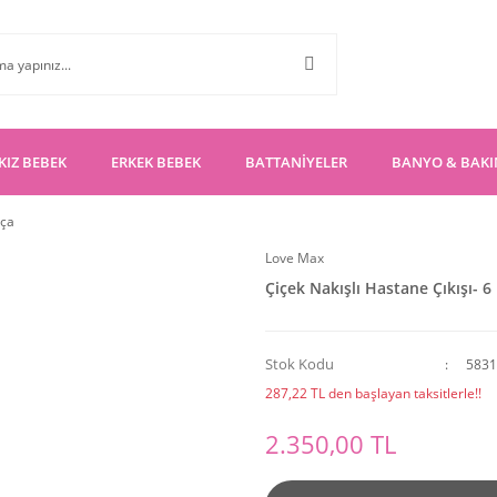
KIZ BEBEK
ERKEK BEBEK
BATTANİYELER
BANYO & BAK
rça
Love Max
Çiçek Nakışlı Hastane Çıkışı- 6
Stok Kodu
583
287,22 TL den başlayan taksitlerle!!
2.350,00 TL