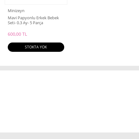
Minizeyn
Mavi Papyonlu Erkek Bebek
Seti- 0.3 Ay- 5 Parça
600,00 TL
STOKTA YOK