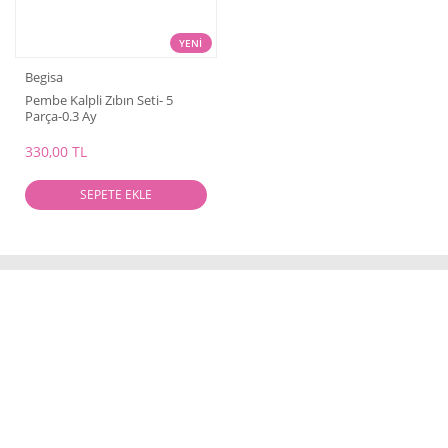
YENİ
Begisa
Pembe Kalpli Zıbın Seti- 5
Parça-0.3 Ay
330,00 TL
SEPETE EKLE