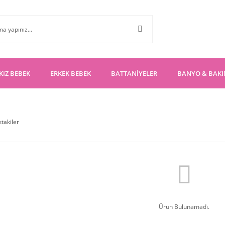
KIZ BEBEK
ERKEK BEBEK
BATTANİYELER
BANYO & BAK
ktakiler
Ürün Bulunamadı.