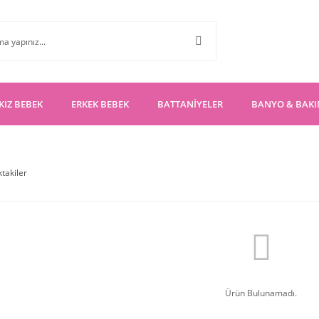
KIZ BEBEK
ERKEK BEBEK
BATTANİYELER
BANYO & BAK
ktakiler
Ürün Bulunamadı.