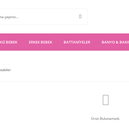
KIZ BEBEK
ERKEK BEBEK
BATTANİYELER
BANYO & BAK
ktakiler
Ürün Bulunamadı.