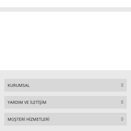
KURUMSAL
YARDIM VE İLETİŞİM
MÜŞTERİ HİZMETLERİ