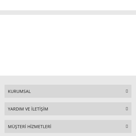
KURUMSAL
YARDIM VE İLETİŞİM
MÜŞTERİ HİZMETLERİ