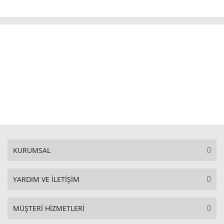
KURUMSAL
YARDIM VE İLETİŞİM
MÜŞTERİ HİZMETLERİ