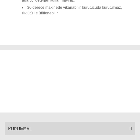
ağartıcı deterjan kullanmayınız.
30 derece makinede yıkanabilir, kurutucuda kurutulmaz,
ılık ütü ile ütülenebilir.
KURUMSAL