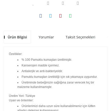
Ürün Bilgisi
Yorumlar
Taksit Seçenekleri
Ön
Özellikler:
% 100 Pamuklu kumaştan üretilmiştir.
Kanserojen madde içermez.
Antialerjik ve anti-bakteriyeldir.
Pamuklu kumaştan üretildiği için sık yıkamaya uygundur.
Üretiminde bebeğinizin sağlığına zarar verecek hiç bir
malzeme kullanılmamıştır.
Üretim Yeri: Türkiye
Uyarı ve önlemler:
Ürünlerimizi daha uzun süre kullanabilmeniz için lütfen
ağartıcı deterjan kullanmayınız.