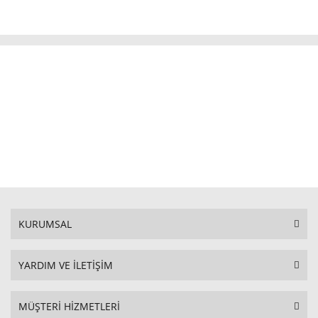
KURUMSAL
YARDIM VE İLETİŞİM
MÜŞTERİ HİZMETLERİ