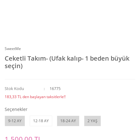
SweetMe
Ceketli Takım- (Ufak kalıp- 1 beden büyük
seçin)
Stok Kodu
16775
183,33 TL den başlayan taksitlerle!!
Seçenekler
9-12 AY
12-18 AY
18-24 AY
2 YAŞ
1.500,00 TL