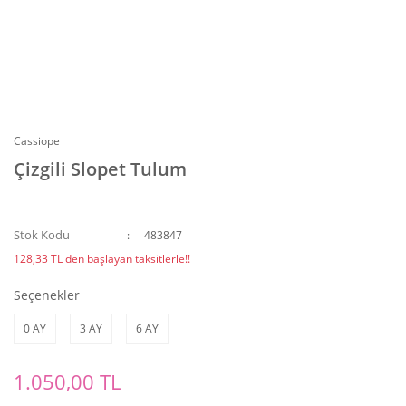
Cassiope
Çizgili Slopet Tulum
Stok Kodu
483847
128,33 TL den başlayan taksitlerle!!
Seçenekler
0 AY
3 AY
6 AY
1.050,00 TL