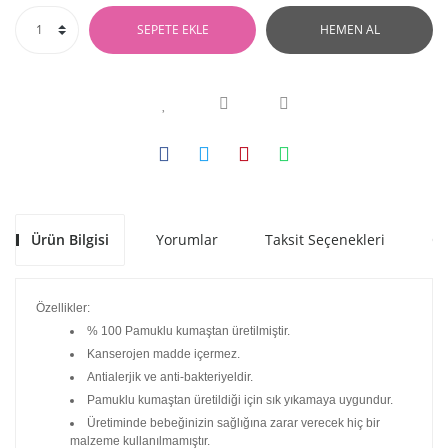
SEPETE EKLE
HEMEN AL
Ürün Bilgisi
Yorumlar
Taksit Seçenekleri
Ön
Özellikler:
% 100 Pamuklu kumaştan üretilmiştir.
Kanserojen madde içermez.
Antialerjik ve anti-bakteriyeldir.
Pamuklu kumaştan üretildiği için sık yıkamaya uygundur.
Üretiminde bebeğinizin sağlığına zarar verecek hiç bir
malzeme kullanılmamıştır.