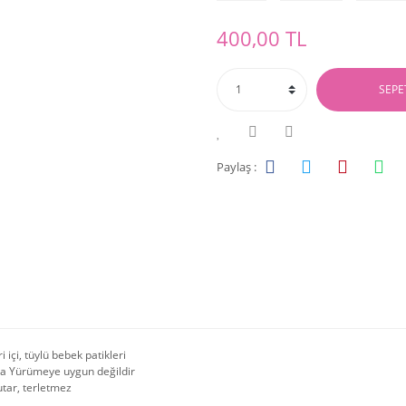
400,00 TL
SEPE
Paylaş :
i içi, tüylü bebek patikleri
da Yürümeye uygun değildir
utar, terletmez