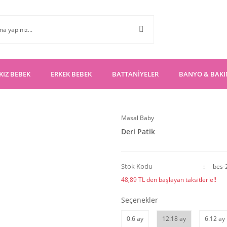
KIZ BEBEK
ERKEK BEBEK
BATTANİYELER
BANYO & BAK
Masal Baby
Deri Patik
Stok Kodu
bes-
48,89 TL den başlayan taksitlerle!!
Seçenekler
0.6 ay
12.18 ay
6.12 ay