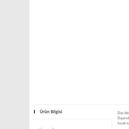
Ürün Bilgisi
Dışı der
Dışarı
Sıcak t