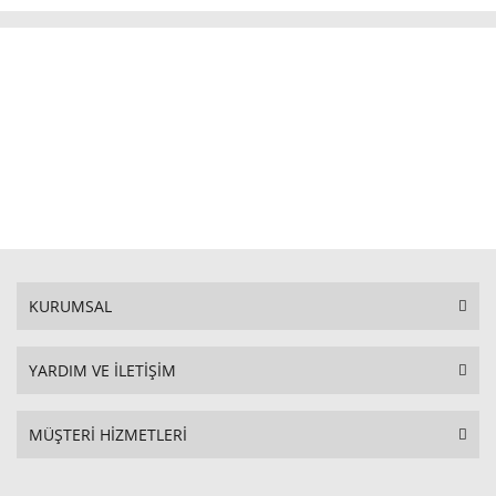
KURUMSAL
YARDIM VE İLETİŞİM
MÜŞTERİ HİZMETLERİ