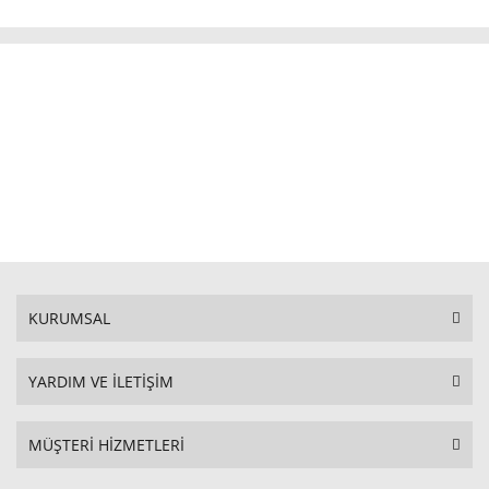
KURUMSAL
YARDIM VE İLETİŞİM
MÜŞTERİ HİZMETLERİ