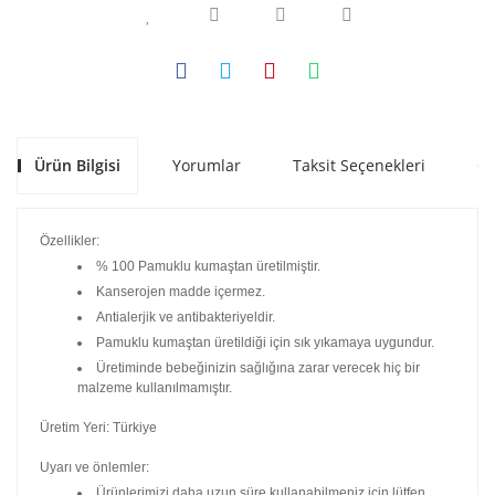
Ürün Bilgisi
Yorumlar
Taksit Seçenekleri
Ön
Özellikler:
% 100 Pamuklu kumaştan üretilmiştir.
Kanserojen madde içermez.
Antialerjik ve antibakteriyeldir.
Pamuklu kumaştan üretildiği için sık yıkamaya uygundur.
Üretiminde bebeğinizin sağlığına zarar verecek hiç bir
malzeme kullanılmamıştır.
Üretim Yeri: Türkiye
Uyarı ve önlemler:
Ürünlerimizi daha uzun süre kullanabilmeniz için lütfen