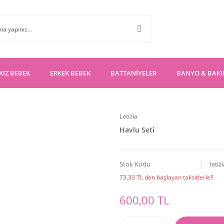
KIZ BEBEK
ERKEK BEBEK
BATTANİYELER
BANYO & BAK
Letizia
Havlu Seti
Stok Kodu
letiz
73,33 TL den başlayan taksitlerle!!
600,00 TL