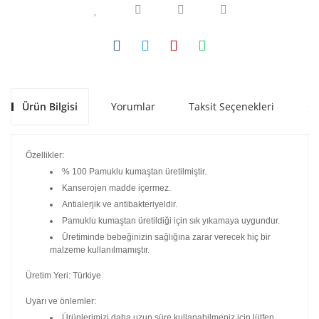
Ürün Bilgisi
Yorumlar
Taksit Seçenekleri
Ön
Özellikler:
% 100 Pamuklu kumaştan üretilmiştir.
Kanserojen madde içermez.
Antialerjik ve antibakteriyeldir.
Pamuklu kumaştan üretildiği için sık yıkamaya uygundur.
Üretiminde bebeğinizin sağlığına zarar verecek hiç bir
malzeme kullanılmamıştır.
Üretim Yeri: Türkiye
Uyarı ve önlemler:
Ürünlerimizi daha uzun süre kullanabilmeniz için lütfen