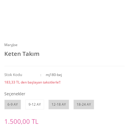
MaryJoe
Keten Takım
Stok Kodu
mj180-bej
183,33 TL den başlayan taksitlerle!!
Seçenekler
6-9 AY
9-12 AY
12-18 AY
18-24 AY
1.500,00 TL