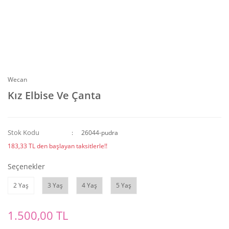
Wecan
Kız Elbise Ve Çanta
Stok Kodu
26044-pudra
183,33 TL den başlayan taksitlerle!!
Seçenekler
2 Yaş
3 Yaş
4 Yaş
5 Yaş
1.500,00 TL