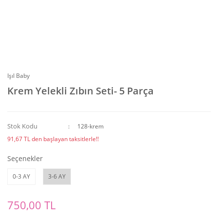
Işıl Baby
Krem Yelekli Zıbın Seti- 5 Parça
Stok Kodu
128-krem
91,67 TL den başlayan taksitlerle!!
Seçenekler
0-3 AY
3-6 AY
750,00 TL