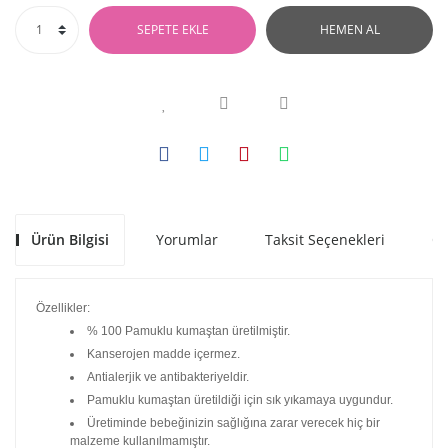
SEPETE EKLE
HEMEN AL
Ürün Bilgisi
Yorumlar
Taksit Seçenekleri
Ön
Özellikler:
% 100 Pamuklu kumaştan üretilmiştir.
Kanserojen madde içermez.
Antialerjik ve antibakteriyeldir.
Pamuklu kumaştan üretildiği için sık yıkamaya uygundur.
Üretiminde bebeğinizin sağlığına zarar verecek hiç bir
malzeme kullanılmamıştır.