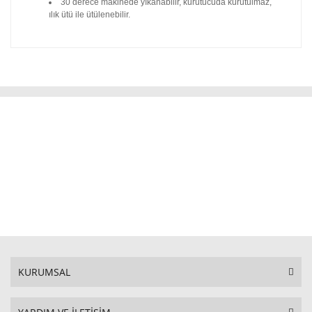
30 derece makinede yıkanabilir, kurutucuda kurutulmaz,
ılık ütü ile ütülenebilir.
KURUMSAL