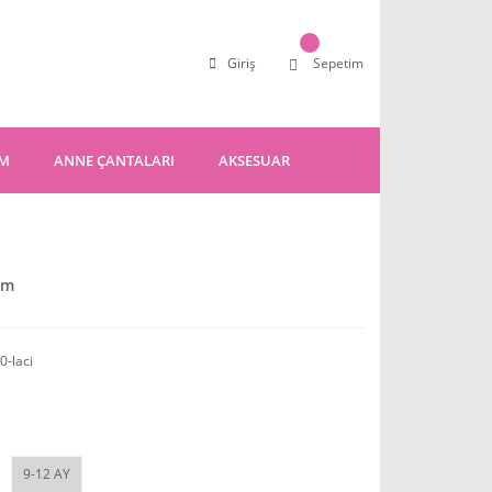
Giriş
Sepetim
IM
ANNE ÇANTALARI
AKSESUAR
ım
0-laci
9-12 AY