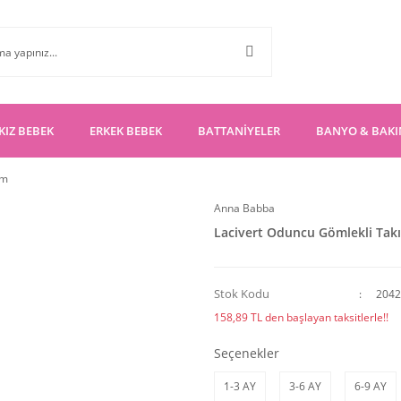
KIZ BEBEK
ERKEK BEBEK
BATTANİYELER
BANYO & BAK
ım
Anna Babba
Lacivert Oduncu Gömlekli Tak
Stok Kodu
2042
158,89 TL den başlayan taksitlerle!!
Seçenekler
1-3 AY
3-6 AY
6-9 AY