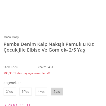
Masal Baby
Pembe Denim Kalp Nakışlı Pamuklu Kız
Çocuk Jile Elbise Ve Gömlek- 2/5 Yaş
Stok Kodu
224.216431
293,33 TL den başlayan taksitlerle!!
Seçenekler
2 Yaş
3 Yaş
4 yaş
5 yaş
2.400,00 TL