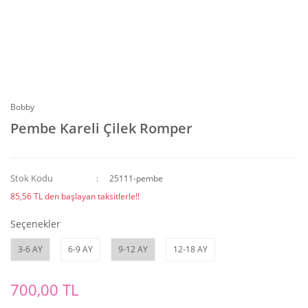
Bobby
Pembe Kareli Çilek Romper
Stok Kodu
25111-pembe
85,56 TL den başlayan taksitlerle!!
Seçenekler
3-6 AY
6-9 AY
9-12 AY
12-18 AY
700,00 TL