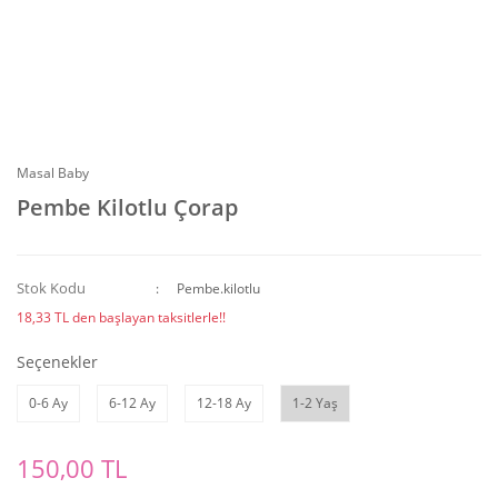
Masal Baby
Pembe Kilotlu Çorap
Stok Kodu
Pembe.kilotlu
18,33 TL den başlayan taksitlerle!!
Seçenekler
0-6 Ay
6-12 Ay
12-18 Ay
1-2 Yaş
150,00 TL