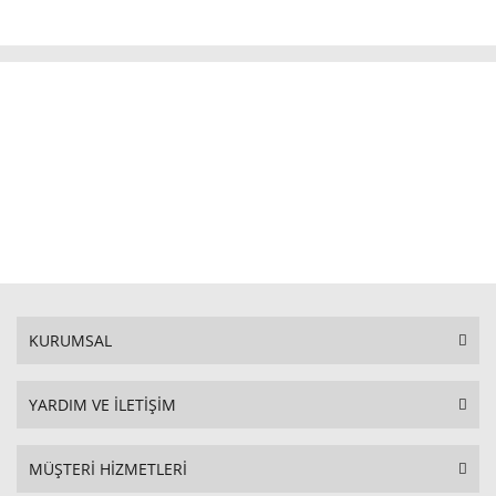
KURUMSAL
YARDIM VE İLETİŞİM
MÜŞTERİ HİZMETLERİ