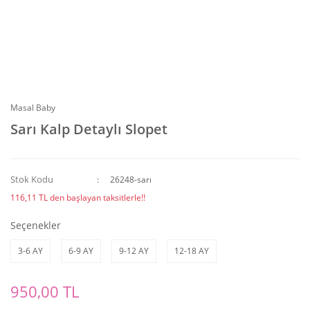
Masal Baby
Sarı Kalp Detaylı Slopet
Stok Kodu
26248-sarı
116,11 TL den başlayan taksitlerle!!
Seçenekler
3-6 AY
6-9 AY
9-12 AY
12-18 AY
950,00 TL