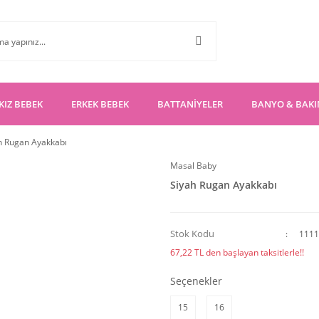
KIZ BEBEK
ERKEK BEBEK
BATTANİYELER
BANYO & BAK
h Rugan Ayakkabı
Masal Baby
Siyah Rugan Ayakkabı
Stok Kodu
1111
67,22 TL den başlayan taksitlerle!!
Seçenekler
15
16