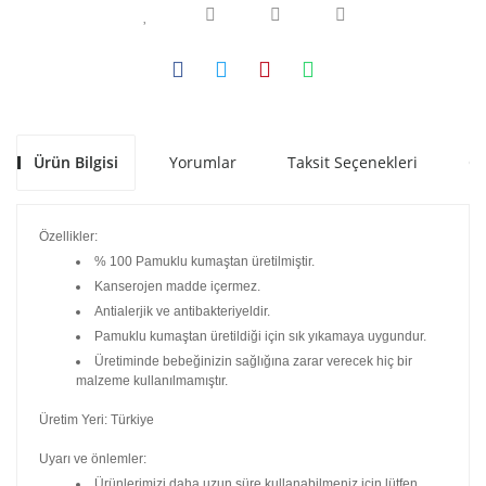
Ürün Bilgisi
Yorumlar
Taksit Seçenekleri
Ön
Özellikler:
% 100 Pamuklu kumaştan üretilmiştir.
Kanserojen madde içermez.
Antialerjik ve antibakteriyeldir.
Pamuklu kumaştan üretildiği için sık yıkamaya uygundur.
Üretiminde bebeğinizin sağlığına zarar verecek hiç bir
malzeme kullanılmamıştır.
Üretim Yeri: Türkiye
Uyarı ve önlemler:
Ürünlerimizi daha uzun süre kullanabilmeniz için lütfen