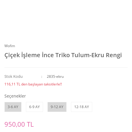
Wofim
Çiçek İşleme İnce Triko Tulum-Ekru Rengi
Stok Kodu
2835-ekru
116,11 TL den başlayan taksitlerle!!
Seçenekler
3-6 AY
6-9 AY
9-12 AY
12-18 AY
950,00 TL