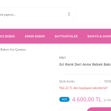
KIZ BEBEK
ERKEK BEBEK
BATTANİYELER
BANYO & BAK
Bakım Sırt Çantası
M&Y
Gri Renk Deri Anne Bebek Bakı
Stok Kodu
7310
562,22 TL den başlayan taksitlerle!!
4.600,00 TL
%31
6.70