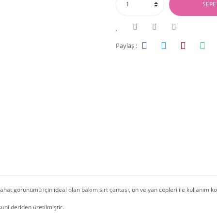
SEPE
Paylaş :
rahat görünümü için ideal olan bakım sırt çantası, ön ve yan cepleri ile kullanım k
 suni deriden üretilmiştir.