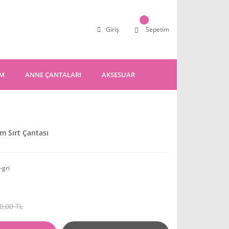
Giriş
Sepetim
IM
ANNE ÇANTALARI
AKSESUAR
m Sırt Çantası
-gri
0,00 TL