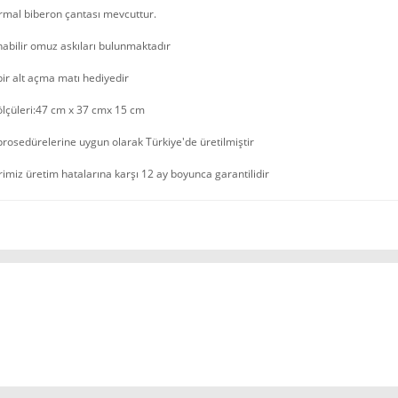
rmal biberon çantası mevcuttur.
nabilir omuz askıları bulunmaktadır
ir alt açma matı hediyedir
ölçüleri:47 cm x 37 cmx 15 cm
prosedürelerine uygun olarak Türkiye'de üretilmiştir
imiz üretim hatalarına karşı 12 ay boyunca garantilidir