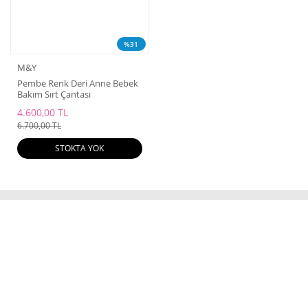
%31
M&Y
Pembe Renk Deri Anne Bebek
Bakım Sırt Çantası
4.600,00 TL
6.700,00 TL
STOKTA YOK