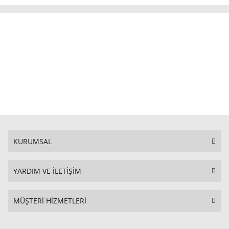
KURUMSAL
YARDIM VE İLETİŞİM
MÜŞTERİ HİZMETLERİ