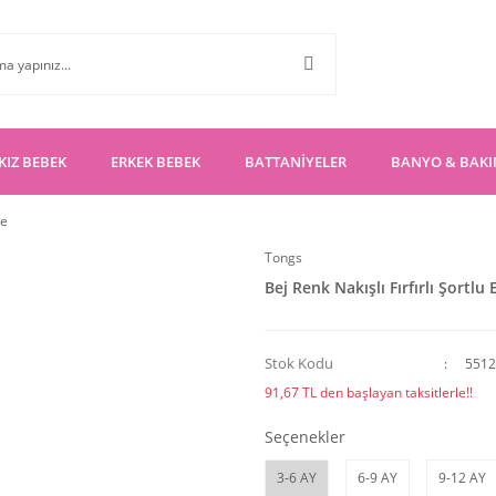
KIZ BEBEK
ERKEK BEBEK
BATTANİYELER
BANYO & BAK
se
Tongs
Bej Renk Nakışlı Fırfırlı Şortlu 
Stok Kodu
5512
91,67 TL den başlayan taksitlerle!!
Seçenekler
3-6 AY
6-9 AY
9-12 AY