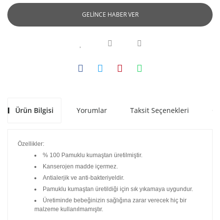
GELİNCE HABER VER
Ürün Bilgisi
Yorumlar
Taksit Seçenekleri
Ön
Özellikler:
% 100 Pamuklu kumaştan üretilmiştir.
Kanserojen madde içermez.
Antialerjik ve anti-bakteriyeldir.
Pamuklu kumaştan üretildiği için sık yıkamaya uygundur.
Üretiminde bebeğinizin sağlığına zarar verecek hiç bir
malzeme kullanılmamıştır.