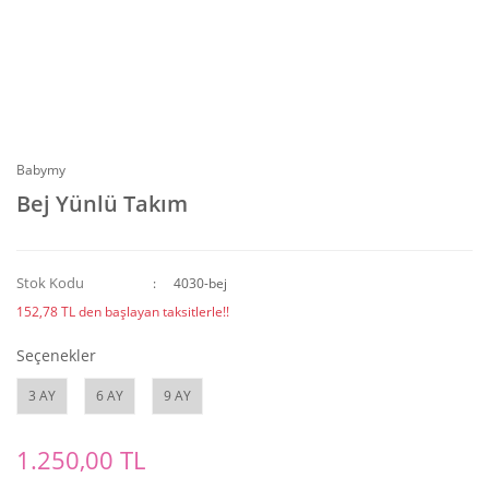
Babymy
Bej Yünlü Takım
Stok Kodu
4030-bej
152,78 TL den başlayan taksitlerle!!
Seçenekler
3 AY
6 AY
9 AY
1.250,00 TL