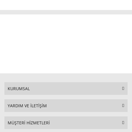
KURUMSAL
YARDIM VE İLETİŞİM
MÜŞTERİ HİZMETLERİ