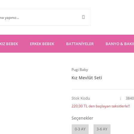
KIZ BEBEK
ERKEK BEBEK
BATTANİYELER
BANYO & BAK
Pugi Baby
Kız Mevlüt Seti
Stok Kodu
3840
220,00 TL den başlayan taksitlerle!!
Seçenekler
0-3 AY
3-6 AY