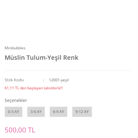
Minibubbles
Müslin Tulum-Yeşil Renk
Stok Kodu
12001-yeşil
61,11 TL den başlayan taksitlerle!!
Seçenekler
0-3 AY
3-6 AY
6-9 AY
9-12 AY
500,00 TL