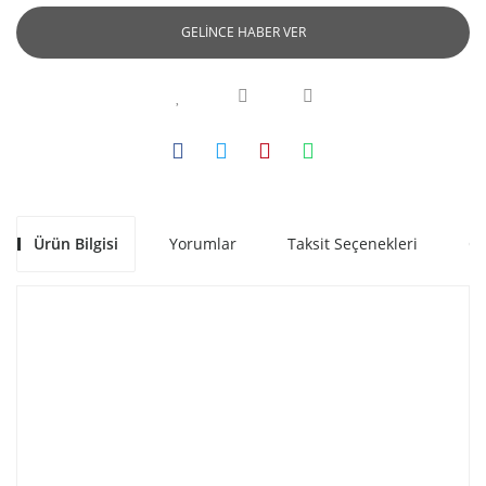
GELİNCE HABER VER
Ürün Bilgisi
Yorumlar
Taksit Seçenekleri
Ön