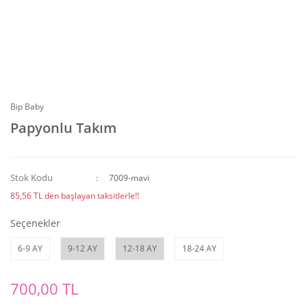
Bip Baby
Papyonlu Takım
Stok Kodu
7009-mavi
85,56 TL den başlayan taksitlerle!!
Seçenekler
6-9 AY
9-12 AY
12-18 AY
18-24 AY
700,00 TL