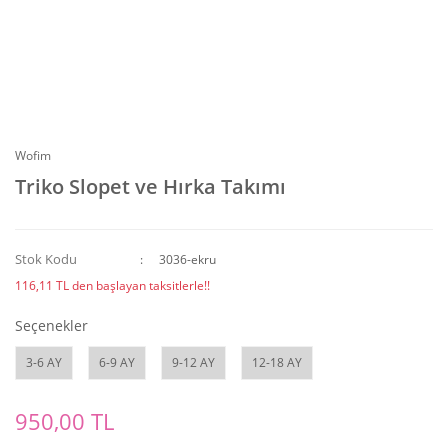
Wofim
Triko Slopet ve Hırka Takımı
Stok Kodu
3036-ekru
116,11 TL den başlayan taksitlerle!!
Seçenekler
3-6 AY
6-9 AY
9-12 AY
12-18 AY
950,00 TL