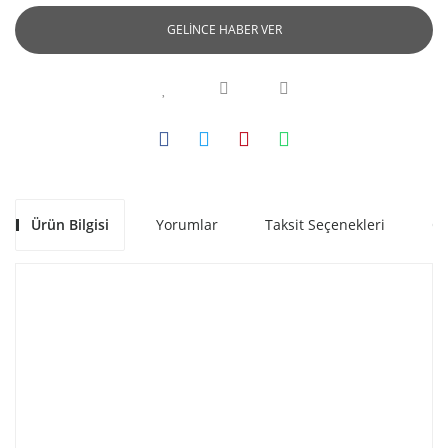
GELİNCE HABER VER
Ürün Bilgisi
Yorumlar
Taksit Seçenekleri
Ön