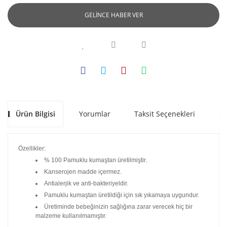
GELİNCE HABER VER
Ürün Bilgisi
Yorumlar
Taksit Seçenekleri
Ön
Özellikler:
% 100 Pamuklu kumaştan üretilmiştir.
Kanserojen madde içermez.
Antialerjik ve anti-bakteriyeldir.
Pamuklu kumaştan üretildiği için sık yıkamaya uygundur.
Üretiminde bebeğinizin sağlığına zarar verecek hiç bir
malzeme kullanılmamıştır.