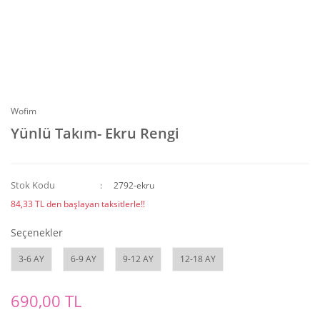
Wofim
Yünlü Takım- Ekru Rengi
Stok Kodu
2792-ekru
84,33 TL den başlayan taksitlerle!!
Seçenekler
3-6 AY
6-9 AY
9-12 AY
12-18 AY
690,00 TL